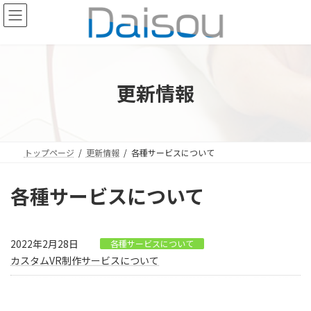
コ
ナ
ン
ビ
テ
ゲ
ン
ー
ツ
シ
へ
ョ
更新情報
ス
ン
キ
に
ッ
移
プ
動
トップページ
更新情報
各種サービスについて
各種サービスについて
2022年2月28日
各種サービスについて
カスタムVR制作サービスについて